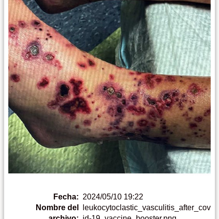
Fecha:
2024/05/10 19:22
Nombre del
leukocytoclastic_vasculitis_after_cov
archivo:
id-19_vaccine_booster.png