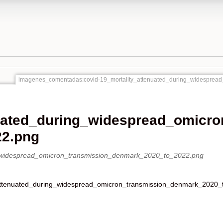
imagenes_comentadas:covid-19_mortality_attenuated_during_widesprea
nuated_during_widespread_omicro
22.png
_attenuated_during_widespread_omicron_transmission_denmark_2020_