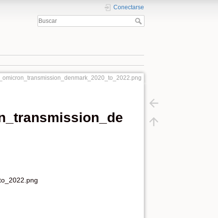
Conectarse
d_omicron_transmission_denmark_2020_to_2022.png
n_transmission_de
to_2022.png