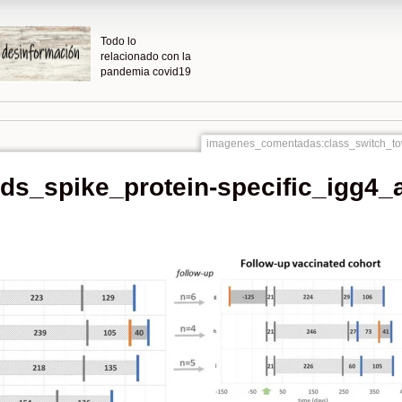
Todo lo
relacionado con la
pandemia covid19
imagenes_comentadas:class_switch_tow
ds_spike_protein-specific_igg4_