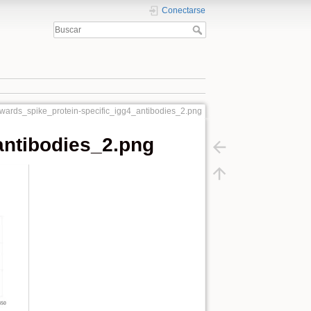
Conectarse
ards_spike_protein-specific_igg4_antibodies_2.png
antibodies_2.png