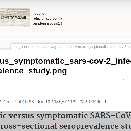
Todo lo
relacionado con la
pandemia covid19
imagenes_comentadas:asymptomatic_versus_symptomatic_sars-cov-2_inf
us_symptomatic_sars-cov-2_infe
alence_study.png