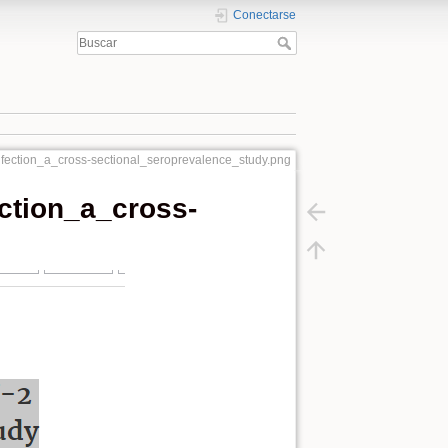
Conectarse
ection_a_cross-sectional_seroprevalence_study.png
ction_a_cross-