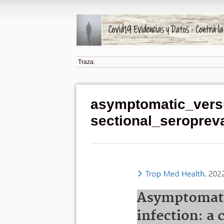
Traza:
asymptomatic_vers
sectional_seroprev