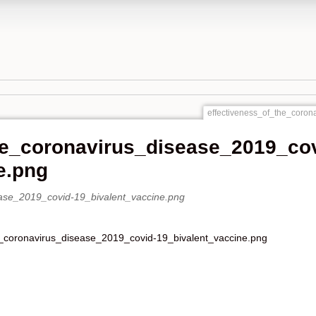
effectiveness_of_the_coron
he_coronavirus_disease_2019_cov
e.png
e_coronavirus_disease_2019_covid-19_bivalent_vaccine.png